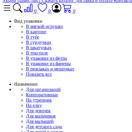
Акции
Прайс-лист
Скачать каталог
Доставка и оплата
Контакт
0
0
0
Вид упаковки
В мягкой игрушке
В картоне
В тубе
В сундучках
В шкатулках
В текстиле
В упаковке из фетра
В упаковке из фанеры
В рюкзаках и мешочках
Показать все
Назначение
Для организаций
Корпоративные
На утренник
На елку
Для девочек
Для мальчиков
Для малышей
Для детского сада
Для детей в школу