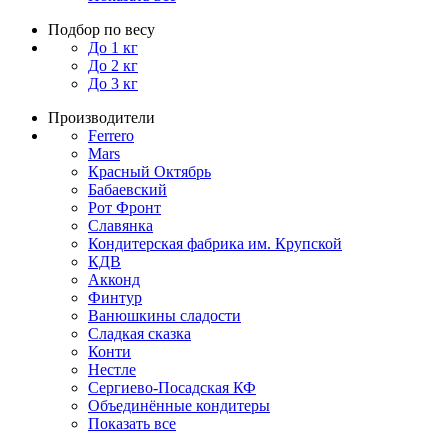
Подбор по весу
До 1 кг
До 2 кг
До 3 кг
Производители
Ferrero
Mars
Красный Октябрь
Бабаевский
Рот Фронт
Славянка
Кондитерская фабрика им. Крупской
КДВ
Акконд
Финтур
Ванюшкины сладости
Сладкая сказка
Конти
Нестле
Сергиево-Посадская КФ
Объединённые кондитеры
Показать все