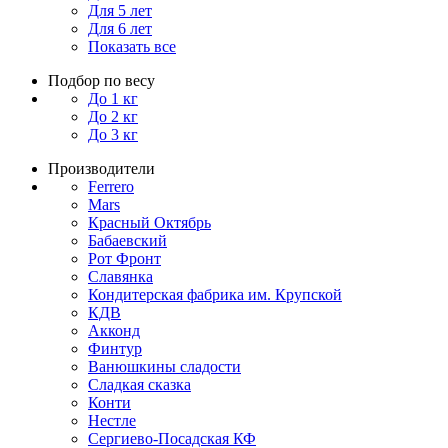
Для 5 лет
Для 6 лет
Показать все
Подбор по весу
До 1 кг
До 2 кг
До 3 кг
Производители
Ferrero
Mars
Красный Октябрь
Бабаевский
Рот Фронт
Славянка
Кондитерская фабрика им. Крупской
КДВ
Акконд
Финтур
Ванюшкины сладости
Сладкая сказка
Конти
Нестле
Сергиево-Посадская КФ