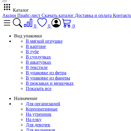
Каталог
Акции
Прайс-лист
Скачать каталог
Доставка и оплата
Контакт
0
0
0
Вид упаковки
В мягкой игрушке
В картоне
В тубе
В сундучках
В шкатулках
В текстиле
В упаковке из фетра
В упаковке из фанеры
В рюкзаках и мешочках
Показать все
Назначение
Для организаций
Корпоративные
На утренник
На елку
Для девочек
Для мальчиков