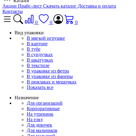
Каталог
Акции
Прайс-лист
Скачать каталог
Доставка и оплата
Контакты
0
0
0
Вид упаковки
В мягкой игрушке
В картоне
В тубе
В сундучках
В шкатулках
В текстиле
В упаковке из фетра
В упаковке из фанеры
В рюкзаках и мешочках
Показать все
Назначение
Для организаций
Корпоративные
На утренник
На елку
Для девочек
Для мальчиков
Для малышей