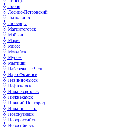
Липецк
Лобня
Лосино-Петровский
Лыткарино
Люберцы
Магнитогорск
Майкоп
Маркс
Миасс
Можайск
Муром
Мытищи
Набережные Челны
Наро-Фоминск
Невинномысск
Нефтекамск
Нижневартовск
Нижнекамск
Нижний Новгород
Нижний Тагил
Новокузнецк
Новороссийск
Новосибирск