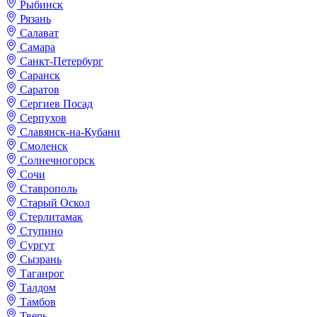
Рыбинск
Рязань
Салават
Самара
Санкт-Петербург
Саранск
Саратов
Сергиев Посад
Серпухов
Славянск-на-Кубани
Смоленск
Солнечногорск
Сочи
Ставрополь
Старый Оскол
Стерлитамак
Ступино
Сургут
Сызрань
Таганрог
Талдом
Тамбов
Тверь