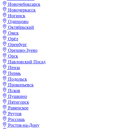
Новочебоксарск
Новочеркасск
Ногинск
Одинцово
Октябрьский
Омск
Орёл
Оренбург
Орехово-Зуево
Орск
Павловский Посад
Пенза
Пермь
Подольск
Прокопьевск
Псков
Пушкино
Пятигорск
Раменское
Реутов
Россошь
Ростов-на-Дону