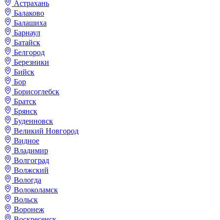
Астрахань
Балаково
Балашиха
Барнаул
Батайск
Белгород
Березники
Бийск
Бор
Борисоглебск
Братск
Брянск
Буденновск
Великий Новгород
Видное
Владимир
Волгоград
Волжский
Вологда
Волоколамск
Вольск
Воронеж
Воскресенск