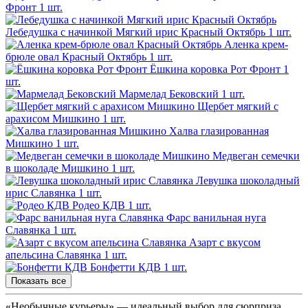
Фронт
1 шт.
Лебедушка с начинкой Мягкий ирис Красный Октябрь
1 шт.
Аленка крем-
брюле овал Красный Октябрь
1 шт.
Ёшкина коровка Рот Фронт
1
шт.
Мармелад Бековский
1 шт.
Щербет мягкий с
арахисом Мишкино
1 шт.
Халва глазированная
Мишкино
1 шт.
Медвеган семечки
в шоколаде Мишкино
1 шт.
Левушка шоколадный
ирис Славянка
1 шт.
Родео КДВ
1 шт.
Фарс ванильная нуга
Славянка
1 шт.
Азарт с вкусом
апельсина Славянка
1 шт.
Бонфетти КДВ
1 шт.
Показать все
«Необычные курьеры» — идеальный выбор для сюрприза