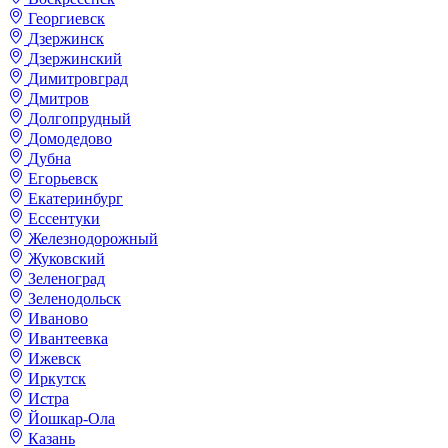
Георгиевск
Дзержинск
Дзержинский
Димитровград
Дмитров
Долгопрудный
Домодедово
Дубна
Егорьевск
Екатеринбург
Ессентуки
Железнодорожный
Жуковский
Зеленоград
Зеленодольск
Иваново
Ивантеевка
Ижевск
Иркутск
Истра
Йошкар-Ола
Казань